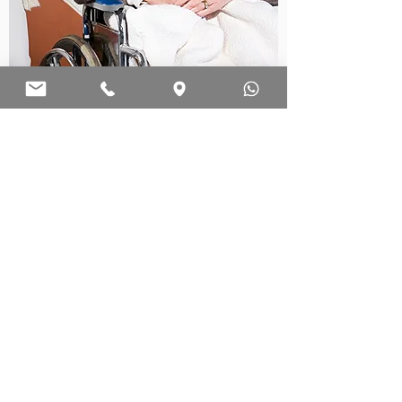
Agendar Consulta
: sittart.psicologia@gmail.com
Email
:
(51) 9 8125 8181
Telefone
: Av. Taquara, 564
Endereço
Petrópolis, Porto Alegre - RS
CEP
90460-210