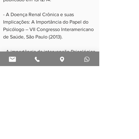
- A Doença Renal Crônica e suas
Implicações: A Importância do Papel do
Psicólogo – VII Congresso Interamericano
de Saúde, São Paulo (2013).
- A importância da intervenção Psicológica
à Doentes Renais Crônicos e seus
familiares (2012). Anais da Jornada de
Psicologia da FADERGS (2012).
Acesse a página no facebook:
https://www.facebook.com/doencarenalpsi
conefrologia/
Grupo de Psicólogos - Rio
Grande do Sul