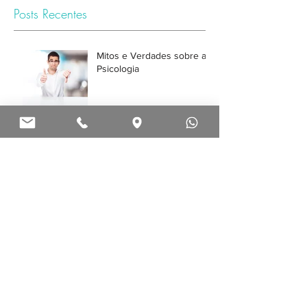
Posts Recentes
Mitos e Verdades sobre a
Psicologia
Psicólogo pode Prescrever
Medicação?
A psicóloga vai achar
estranho o que eu vou
falar? Posso falar tudo
mesmo?
Primeira Consulta com
Psicólogo