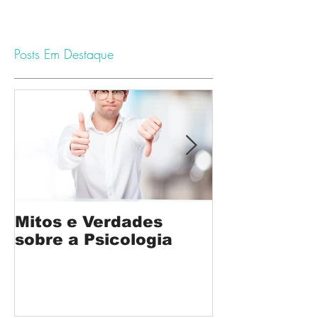
Posts Em Destaque
Mitos e Verdades
Psicólogo p
sobre a Psicologia
Prescrever
Medicação?