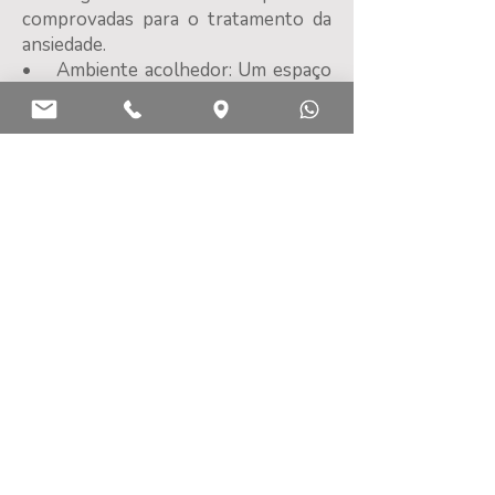
comprovadas para o tratamento da
ansiedade.
• Ambiente acolhedor: Um espaço
seguro para você se expressar e se
sentir compreendida.
Informações adicionais:
• Disponibilidade presencial em
Porto Alegre.
• Atendimento online somente
particular para outros Estados e
Países.
• Agendamento mediante
disponibilidade de agenda.
Lembre-se: A ansiedade não precisa
ser um obstáculo. Ela pode ser um
convite para você se reconectar
consigo mesma e construir uma vida